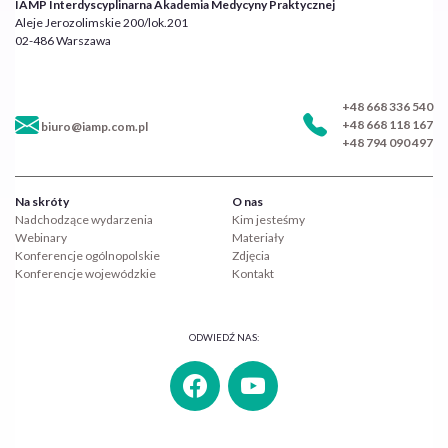
IAMP Interdyscyplinarna Akademia Medycyny Praktycznej
Aleje Jerozolimskie 200/lok.201
02-486 Warszawa
+48 668 336 540
+48 668 118 167
biuro@iamp.com.pl
+48 794 090 497
Na skróty
O nas
Nadchodzące wydarzenia
Kim jesteśmy
Webinary
Materiały
Konferencje ogólnopolskie
Zdjęcia
Konferencje wojewódzkie
Kontakt
ODWIEDŹ NAS: