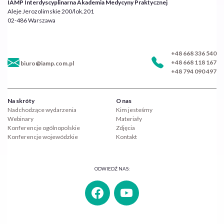
IAMP Interdyscyplinarna Akademia Medycyny Praktycznej
Aleje Jerozolimskie 200/lok.201
02-486 Warszawa
+48 668 336 540
+48 668 118 167
biuro@iamp.com.pl
+48 794 090 497
Na skróty
O nas
Nadchodzące wydarzenia
Kim jesteśmy
Webinary
Materiały
Konferencje ogólnopolskie
Zdjęcia
Konferencje wojewódzkie
Kontakt
ODWIEDŹ NAS: