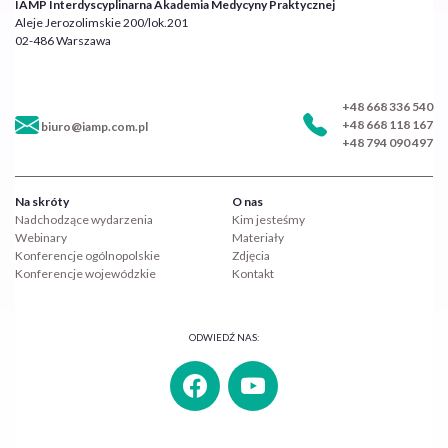
IAMP Interdyscyplinarna Akademia Medycyny Praktycznej
Aleje Jerozolimskie 200/lok.201
02-486 Warszawa
+48 668 336 540
+48 668 118 167
biuro@iamp.com.pl
+48 794 090 497
Na skróty
O nas
Nadchodzące wydarzenia
Kim jesteśmy
Webinary
Materiały
Konferencje ogólnopolskie
Zdjęcia
Konferencje wojewódzkie
Kontakt
ODWIEDŹ NAS: