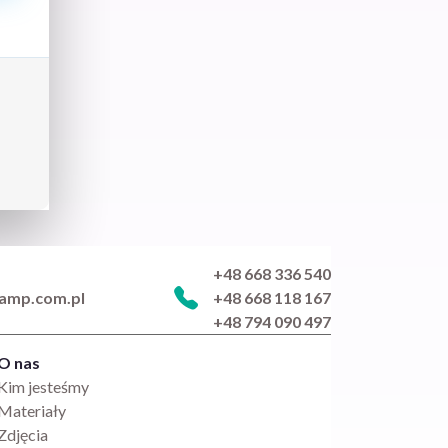
+48 668 336 540
iamp.com.pl
+48 668 118 167
+48 794 090 497
O nas
Kim jesteśmy
Materiały
Zdjęcia